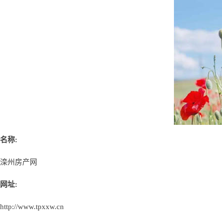
名称:
滦州房产网
网址:
http://www.tpxxw.cn